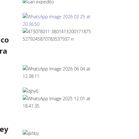
ico
ra
sey