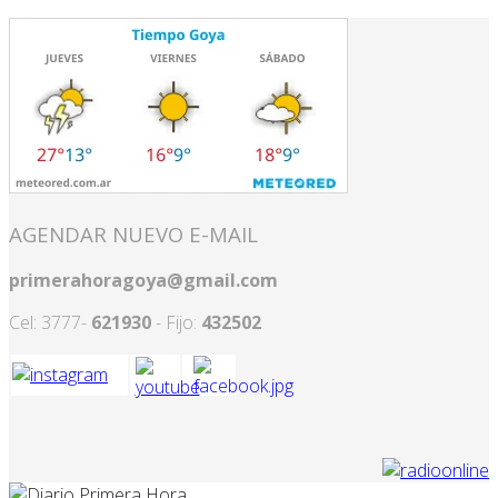
AGENDAR NUEVO E-MAIL
primerahoragoya@gmail.com
Cel: 3777-
621930
- Fijo:
432502