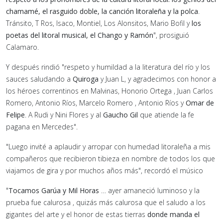
chamamé, el rasguido doble, la canción litoraleña y la polca
.
Tránsito, T Ros, Isaco, Montiel, Los Alonsitos, Mario Bofil y
los
poetas del litoral musical, el Chango y Ramón
", prosiguió
Calamaro.
Y después rindió "respeto y humildad a la literatura del río y los
sauces saludando a
Quiroga
y Juan L, y agradecimos con honor a
los héroes correntinos en Malvinas, Honorio Ortega , Juan Carlos
Romero, Antonio Ríos, Marcelo Romero , Antonio Ríos y
Omar de
Felipe
. A Rudi y Nini Flores y al
Gaucho Gil
que atiende la fe
pagana en Mercedes".
"Luego invité a aplaudir y arropar con humedad litoraleña a mis
compañeros que recibieron tibieza en nombre de todos los que
viajamos de gira y por muchos años más", recordó el músico
"
Tocamos Garúa y Mil Horas
… ayer amaneció luminoso y la
prueba fue calurosa , quizás más calurosa que el saludo a los
gigantes del arte y el honor de estas tierras
donde manda el