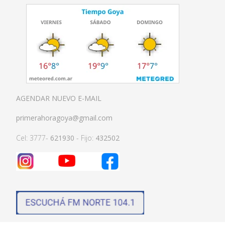
AGENDAR NUEVO E-MAIL
primerahoragoya@gmail.com
Cel: 3777-
621930
- Fijo:
432502