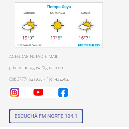
AGENDAR NUEVO E-MAIL
primerahoragoya@gmail.com
Cel: 3777-
621930
- Fijo:
432502