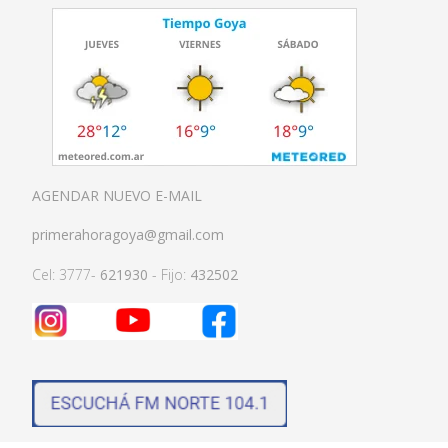
AGENDAR NUEVO E-MAIL
primerahoragoya@gmail.com
Cel: 3777-
621930
- Fijo:
432502