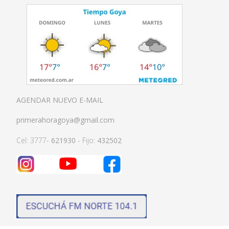
AGENDAR NUEVO E-MAIL
primerahoragoya@gmail.com
Cel: 3777-
621930
- Fijo:
432502