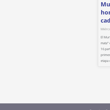
Mun
hor
cad
Miérco
El Mun
mata" 
16 par
primer
etapa 