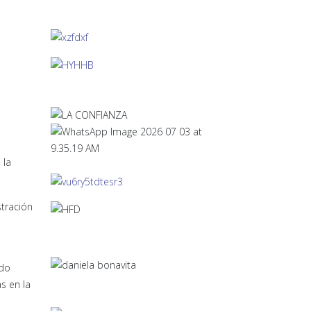
 la
stración
o
ndo
s en la