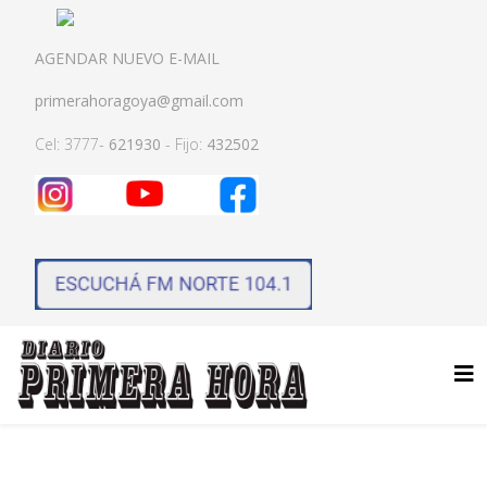
AGENDAR NUEVO E-MAIL
primerahoragoya@gmail.com
Cel: 3777-
621930
- Fijo:
432502