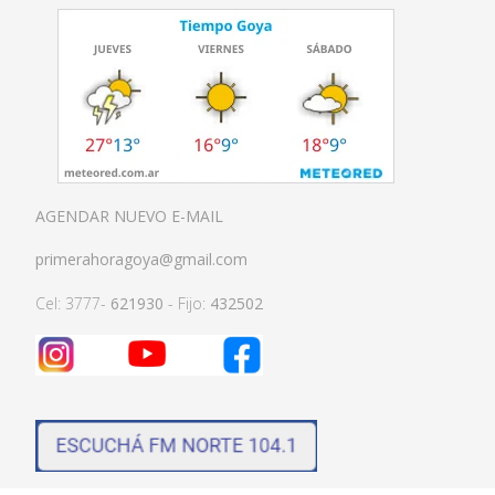
AGENDAR NUEVO E-MAIL
primerahoragoya@gmail.com
Cel: 3777-
621930
- Fijo:
432502