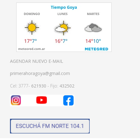
AGENDAR NUEVO E-MAIL
primerahoragoya@gmail.com
Cel: 3777-
621930
- Fijo:
432502