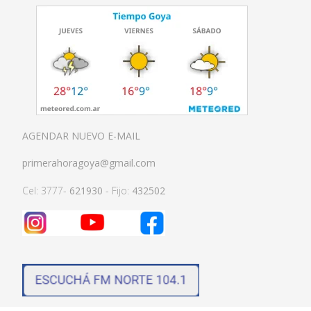
AGENDAR NUEVO E-MAIL
primerahoragoya@gmail.com
Cel: 3777-
621930
- Fijo:
432502