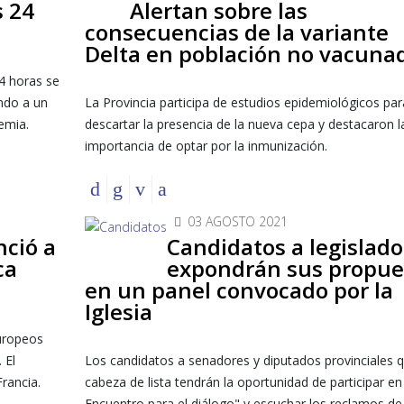
s 24
Alertan sobre las
consecuencias de la variante
Delta en población no vacuna
24 horas se
ndo a un
La Provincia participa de estudios epidemiológicos par
emia.
descartar la presencia de la nueva cepa y destacaron l
importancia de optar por la inmunización.
03 AGOSTO 2021
nció a
Candidatos a legislado
ca
expondrán sus propue
en un panel convocado por la
Iglesia
europeos
 El
Los candidatos a senadores y diputados provinciales 
Francia.
cabeza de lista tendrán la oportunidad de participar en 
Encuentro para el diálogo" y escuchar los reclamos de 