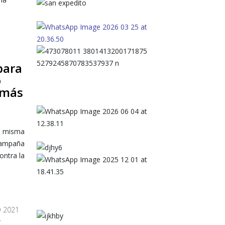
para
o
 más
a misma
campaña
ontra la
 2021
S