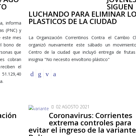
TO
SIGUEN
LUCHANDO PARA ELIMINAR L
PLASTICOS DE LA CIUDAD
a, informa
as (PNC) y
e este mes
La Organización Correntinos Contra el Cambio Cl
el bono de
organizó nuevamente este sábado un movimient
ersonas que
Centro de la ciudad que incluyó entrega de frutas
nes cobran
insignia "No necesito envoltorio plástico"
reciben el
 51.129,40
a.
02 AGOSTO 2021
ación
Coronavirus: Corrientes
extrema controles para
evitar el ingreso de la variante