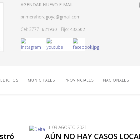
AGENDAR NUEVO E-MAIL
primerahoragoya@gmail.com
Cel: 3777-
621930
- Fijo:
432502
EDICTOS
MUNICIPALES
PROVINCIALES
NACIONALES
03 AGOSTO 2021
stró
AÚN NO HAY CASOS LOCAL