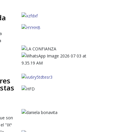
da
a
a
res
stas
que son
el "IXº
la