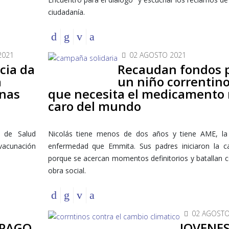
ciudadanía.
2021
02 AGOSTO 2021
cia da
Recaudan fondos 
a
un niño correntin
onas
que necesita el medicamento
caro del mundo
o de Salud
Nicolás tiene menos de dos años y tiene AME, l
 vacunación
enfermedad que Emmita. Sus padres iniciaron la 
porque se acercan momentos definitorios y batallan c
obra social.
02 AGOSTO
 PAGO
JOVENE