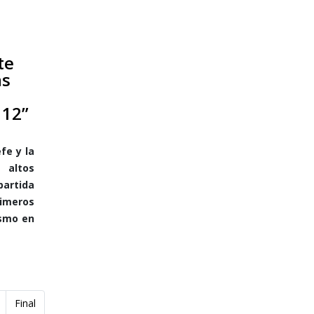
te
as
 12”
fe y la
 altos
partida
rimeros
ismo en
Final