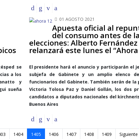
01 AGOSTO 2021
Apuesta oficial al repun
del consumo antes de l
elecciones: Alberto Fernández
picos
relanzará este lunes el “Ahora
césped se
El presidente hará el anuncio y participarán el je
cias a los
subjefa de Gabinete y un amplio elenco de
anatto y
funcionarios del Gabinete. También serán de la 
gui sueña
Victoria Tolosa Paz y Daniel Gollán, los dos p
candidatos a diputados nacionales del kirchner
Buenos Aires
403
1404
1405
1406
1407
1408
1409
Siguiente