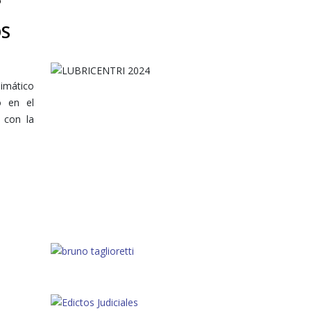
OS
imático
o en el
 con la