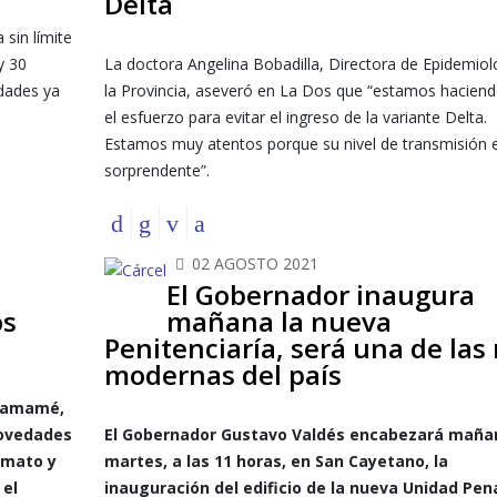
Delta
sin límite
y 30
La doctora Angelina Bobadilla, Directora de Epidemiol
dades ya
la Provincia, aseveró en La Dos que “estamos hacien
el esfuerzo para evitar el ingreso de la variante Delta.
Estamos muy atentos porque su nivel de transmisión 
sorprendente”.
02 AGOSTO 2021
El Gobernador inaugura
os
mañana la nueva
Penitenciaría, será una de las
modernas del país
Chamamé,
novedades
El Gobernador Gustavo Valdés encabezará maña
rmato y
martes, a las 11 horas, en San Cayetano, la
 el
inauguración del edificio de la nueva Unidad Pena