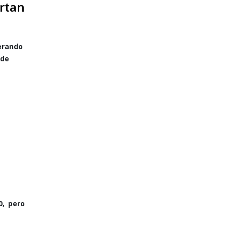
ertan
erando
 de
0, pero