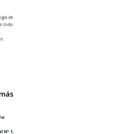
ogía de
do todo
es
 más
na
l Nº 1,