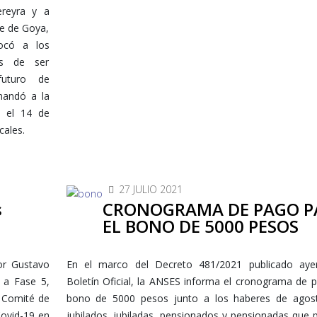
ereyra y a
e de Goya,
vocó a los
os de ser
futuro de
mandó a la
a el 14 de
cales.
27 JULIO 2021
s
CRONOGRAMA DE PAGO P
EL BONO DE 5000 PESOS
or Gustavo
En el marco del Decreto 481/2021 publicado aye
 a Fase 5,
Boletín Oficial, la ANSES informa el cronograma de 
 Comité de
bono de 5000 pesos junto a los haberes de agos
Covid-19 en
jubilados, jubiladas, pensionados y pensionadas que 