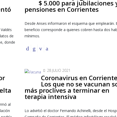
$ 5.000 para jubilaciones 
entó
pensiones en Corrientes
Desde Anses informaron el esquema que emplearán. E
 Valdés
beneficio corresponde a quienes cobren hasta dos ha
datos de
mínimos.
ue, donde
28 JULIO 2021
or
Coronavirus en Corriente
Los que no se vacunan s
elta
más proclives a terminar en
terapia intensiva
ormó al
lación
Lo advirtió el doctor Fernando Achinelli, desde el Hospi
 podría
Campaña de Corrientes. El médico infectólogo recalcó