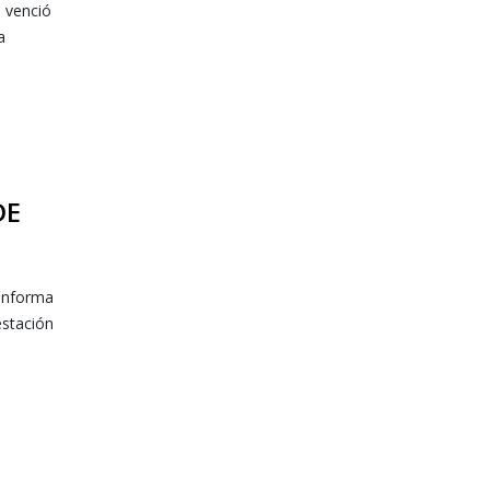
n venció
a
DE
 informa
stación