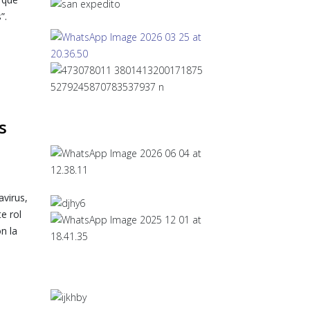
”.
s
virus,
e rol
n la