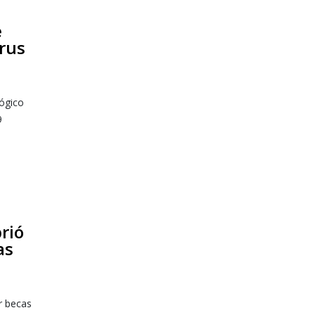
e
rus
lógico
9
rió
as
r becas