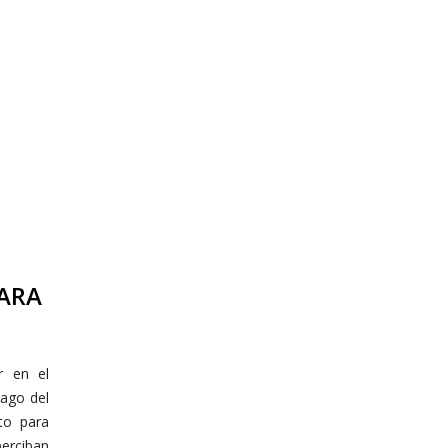
ARA
r en el
pago del
to para
perciban