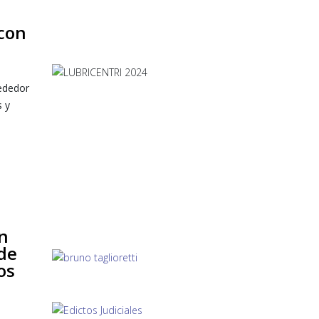
con
rededor
s y
n
de
os