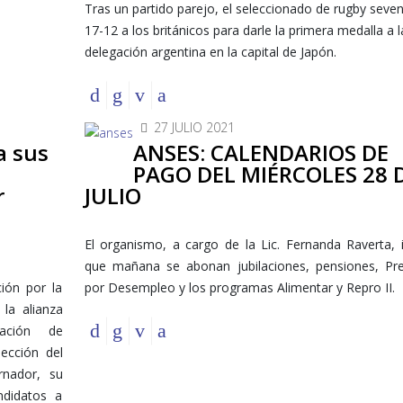
Tras un partido parejo, el seleccionado de rugby seve
17-12 a los británicos para darle la primera medalla a l
delegación argentina en la capital de Japón.
27 JULIO 2021
a sus
ANSES: CALENDARIOS DE
PAGO DEL MIÉRCOLES 28 
r
JULIO
El organismo, a cargo de la Lic. Fernanda Raverta,
que mañana se abonan jubilaciones, pensiones, Pre
ción por la
por Desempleo y los programas Alimentar y Repro II.
la alianza
tación de
ección del
nador, su
ndidatos a