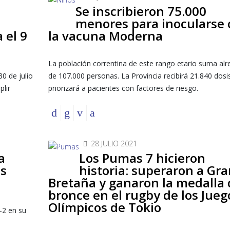
Se inscribieron 75.000
menores para inocularse 
 el 9
la vacuna Moderna
La población correntina de este rango etario suma al
30 de julio
de 107.000 personas. La Provincia recibirá 21.840 dosi
plir
priorizará a pacientes con factores de riesgo.
28 JULIO 2021
a
Los Pumas 7 hicieron
os
historia: superaron a Gra
Bretaña y ganaron la medalla 
bronce en el rugby de los Jueg
Olímpicos de Tokio
-2 en su