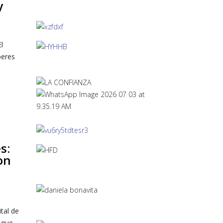
y
l
beres
s:
on
tal de
 que