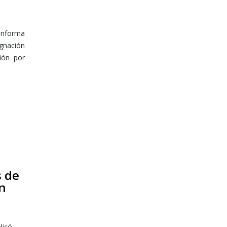
 informa
gnación
ción por
s de
n
licó