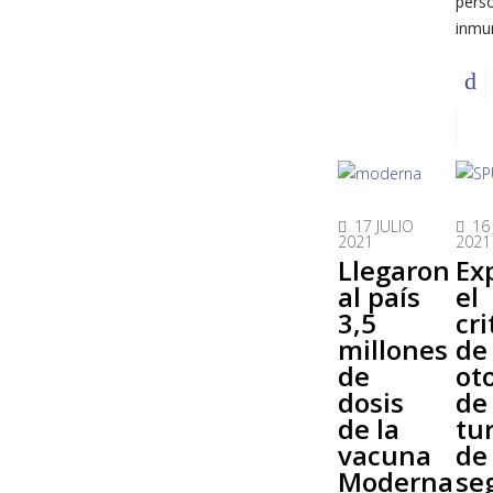
pers
inmu
17 JULIO
16
2021
2021
Llegaron
Ex
al país
el
3,5
cri
millones
de
de
ot
dosis
de
de la
tu
vacuna
de
Moderna
se