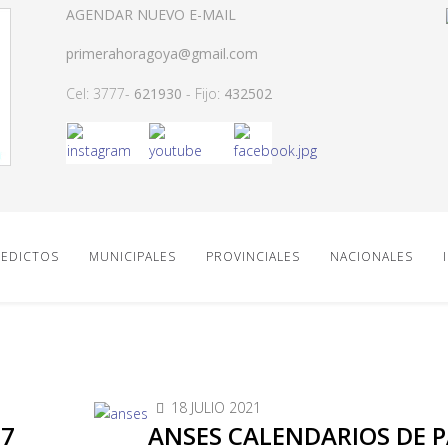
AGENDAR NUEVO E-MAIL
primerahoragoya@gmail.com
Cel: 3777-
621930
- Fijo:
432502
EDICTOS
MUNICIPALES
PROVINCIALES
NACIONALES
18 JULIO 2021
87
ANSES CALENDARIOS DE 