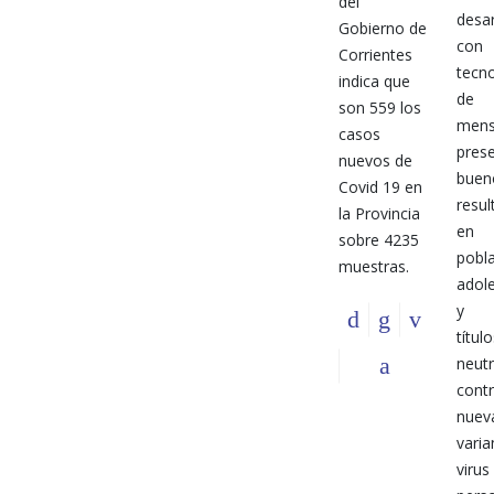
del
desar
Gobierno de
con
Corrientes
tecn
indica que
de
son 559 los
mens
casos
pres
nuevos de
buen
Covid 19 en
resu
la Provincia
en
sobre 4235
pobl
muestras.
adol
y g
títul
neutr
cont
nuev
varia
viru