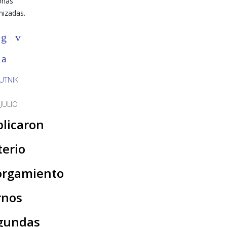
onas
nizadas.
 JULIO
plicaron
terio
orgamiento
rnos
gundas