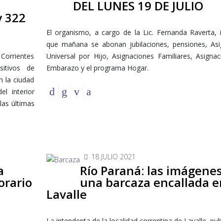
DEL LUNES 19 DE JULIO
y 322
El organismo, a cargo de la Lic. Fernanda Raverta,
que mañana se abonan jubilaciones, pensiones, Asi
Corrientes
Universal por Hijo, Asignaciones Familiares, Asigna
itivos de
Embarazo y el programa Hogar.
n la ciudad
l interior
las últimas
18 JULIO 2021
a
Río Paraná: las imágene
orario
una barcaza encallada e
Lavalle
La intendenta de la localidad correntina de Lavalle, pub