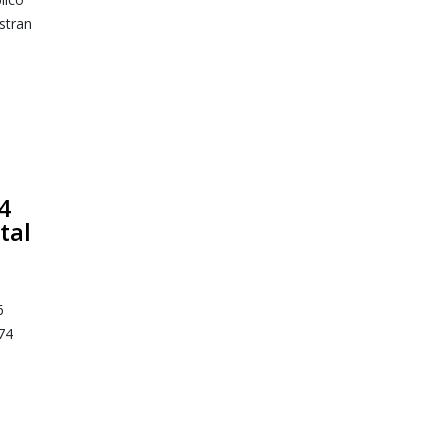
stran
4
tal
6
74