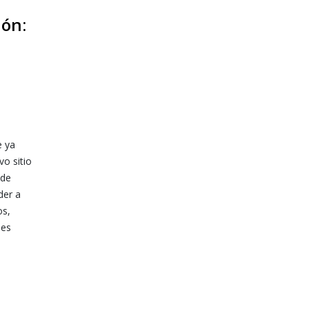
ón:
e ya
vo sitio
sde
der a
os,
nes