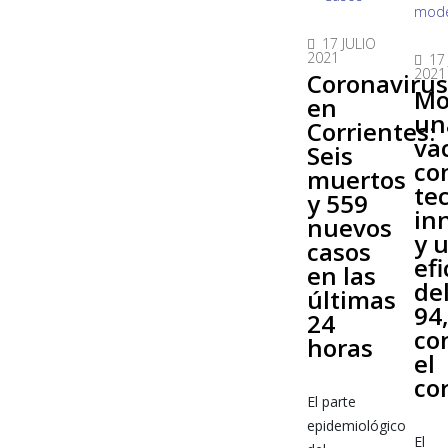
17 JULIO
2021
17
2021
Coronaviru
Mo
en
un
Corrientes:
va
Seis
co
muertos
te
y 559
in
nuevos
y 
casos
efi
en las
de
últimas
94
24
co
horas
el
co
El parte
epidemiológico
El