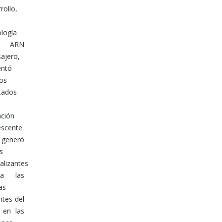
rollo,
ología
 ARN
ajero,
entó
os
ltados
ación
escente
eneró
os
alizantes
ra las
as
ntes del
s en las