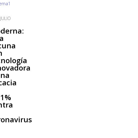
 JULIO
s
derna:
a
cuna
n
cnología
novadora
una
cacia
l
,1%
ntra
ronavirus