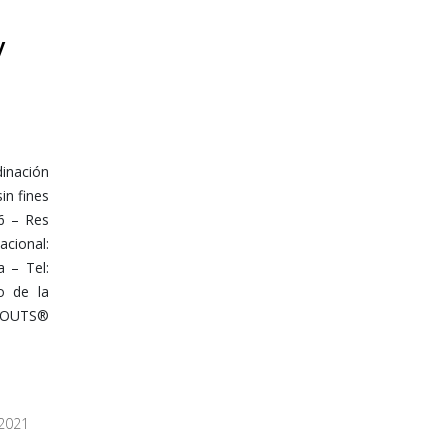
y
inación
in fines
16 – Res
cional:
 – Tel:
o de la
SCOUTS®
 2021