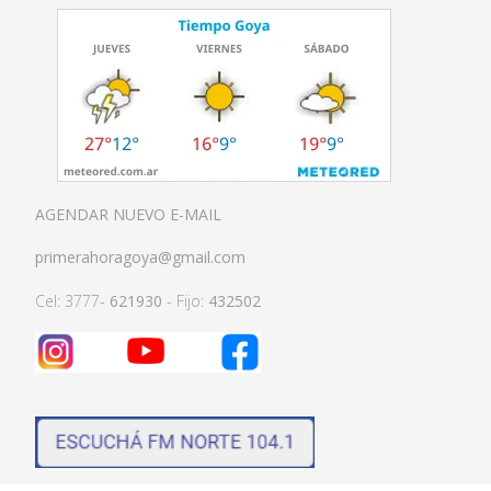
AGENDAR NUEVO E-MAIL
primerahoragoya@gmail.com
Cel: 3777-
621930
- Fijo:
432502