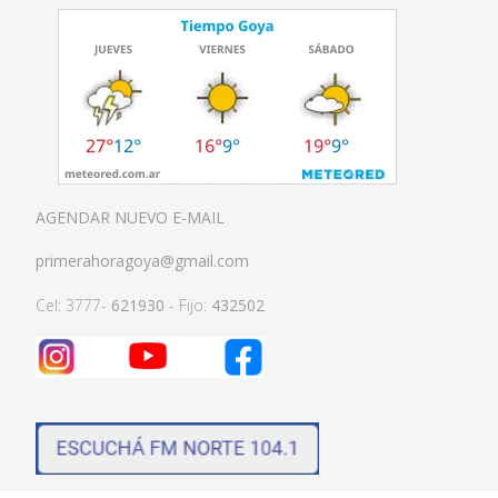
AGENDAR NUEVO E-MAIL
primerahoragoya@gmail.com
Cel: 3777-
621930
- Fijo:
432502