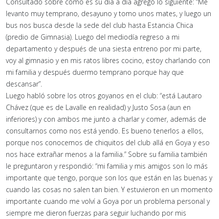
Consultado sobre cómo es su día a día agregó lo siguiente: “Me
levanto muy temprano, desayuno y tomo unos mates, y luego un
bus nos busca desde la sede del club hasta Estancia Chica
(predio de Gimnasia). Luego del mediodía regreso a mi
departamento y después de una siesta entreno por mi parte,
voy al gimnasio y en mis ratos libres cocino, estoy charlando con
mi familia y después duermo temprano porque hay que
descansar”.
Luego habló sobre los otros goyanos en el club: “está Lautaro
Chávez (que es de Lavalle en realidad) y Justo Sosa (aun en
inferiores) y con ambos me junto a charlar y comer, además de
consultarnos como nos está yendo. Es bueno tenerlos a ellos,
porque nos conocemos de chiquitos del club allá en Goya y eso
nos hace extrañar menos a la familia.” Sobre su familia también
le preguntaron y respondió: “mi familia y mis amigos son lo más
importante que tengo, porque son los que están en las buenas y
cuando las cosas no salen tan bien. Y estuvieron en un momento
importante cuando me volví a Goya por un problema personal y
siempre me dieron fuerzas para seguir luchando por mis