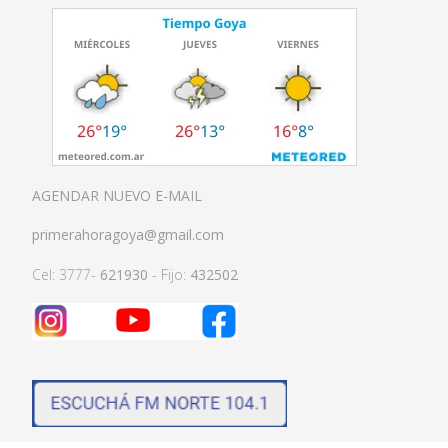
AGENDAR NUEVO E-MAIL
primerahoragoya@gmail.com
Cel: 3777-
621930
- Fijo:
432502