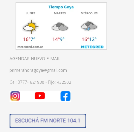
AGENDAR NUEVO E-MAIL
primerahoragoya@gmail.com
Cel: 3777-
621930
- Fijo:
432502