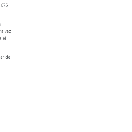
 1675
e
ra vez
a el
par de