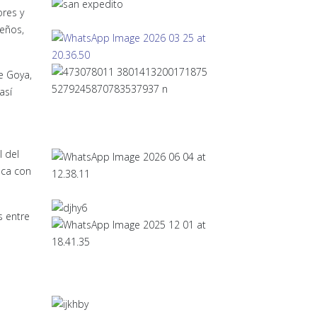
ores y
leños,
e Goya,
así
l del
sca con
s entre