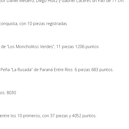
por Daniel Medero; Diego Holtz y Gabriel Cáceres un Pati de 71 cm.
econquista, con 10 piezas registradas
 de “Los Moncholitos Verdes”, 11 piezas 1206 puntos
a Peña “La Rusada” de Paraná Entre Ríos: 6 piezas 683 puntos.
tos: 8030
 entre los 10 primeros, con 37 piezas y 4052 puntos.