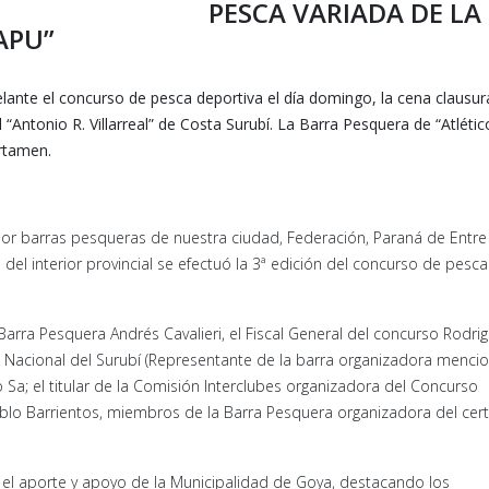
PESCA VARIADA DE LA
APU”
lante el concurso de pesca deportiva el día domingo, la cena clausur
 “Antonio R. Villarreal” de Costa Surubí. La Barra Pesquera de “Atlétic
rtamen.
or barras pesqueras de nuestra ciudad, Federación, Paraná de Entre 
 del interior provincial se efectuó la 3ª edición del concurso de pesca
Barra Pesquera Andrés Cavalieri, el Fiscal General del concurso Rodri
sta Nacional del Surubí (Representante de la barra organizadora menci
o Sa; el titular de la Comisión Interclubes organizadora del Concurso
ablo Barrientos, miembros de la Barra Pesquera organizadora del cer
 el aporte y apoyo de la Municipalidad de Goya, destacando los