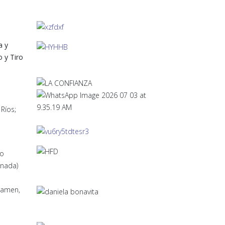
a y
o y Tiro
Ríos;
go
onada)
tamen,