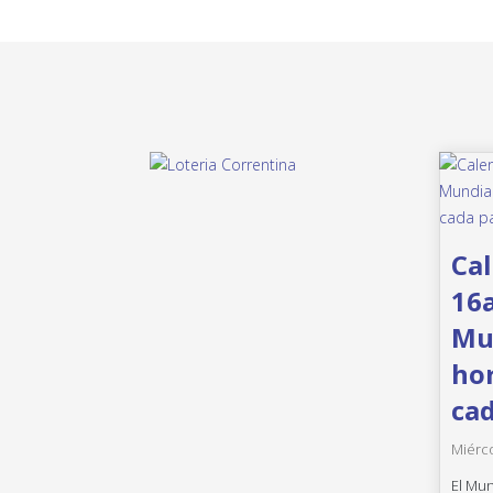
Cal
16a
Mun
hor
cad
Miérco
El Mun