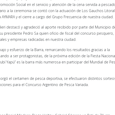
omoción Social en el servicio y atención de la cena servida a pescad
rio a la ceremonia se contó con la actuación de Los Gauchos Litora
 AYMARA y el cierre a cargo del Grupo Frecuencia de nuestra ciudad.
lieri destacó y agradeció al aporte recibido por parte del Municipio d
presidente Pedro Sa quien oficio de fiscal del concurso pesquero, 
ales y empresas radicadas en nuestra ciudad.
ajo y esfuerzo de la Barra, remarcando los resultados gracias a la
tando a ser protagonistas, de la próxima edición de la Fiesta Naciona
bí Yapú” es la barra más numerosa en participar del Mundial de Pe
gó el certamen de pesca deportiva, se efectuaron distintos sorteo
pciones para el Concurso Argentino de Pesca Variada.