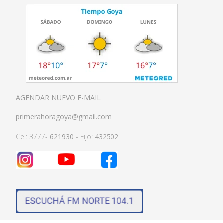
AGENDAR NUEVO E-MAIL
primerahoragoya@gmail.com
Cel: 3777-
621930
- Fijo:
432502