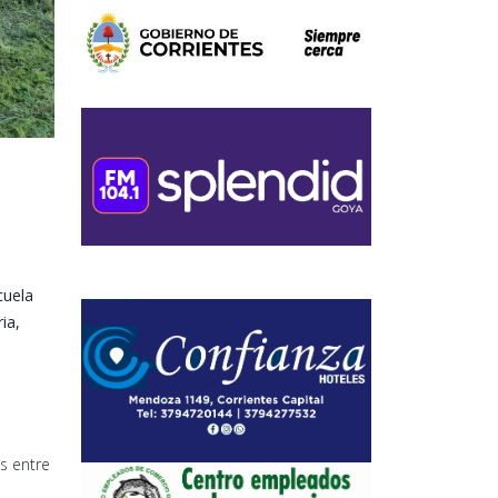
cuela
ia,
s entre