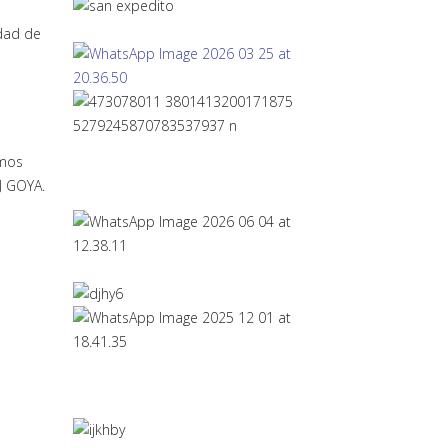
udad de
amos
J GOYA.