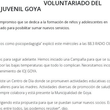
VOLUNTARIADO DEL
 JUVENIL GOYA
 compromiso que se dedica a la formación de niños y adolescentes en
iado para posibilitar sumar nuevos servicios.
os como psicopedagogía” explicó este miércoles a las 88.3 RADIO C
cios para seguir adelante. Hemos iniciado una Campaña para que se 
l por las bajas temperaturas que todo lo complican. Necesitamos inc
enimiento de IOJ GOYA.
existe un Centro de Día donde se promueven actividades educativas 
talleres para las madres. Actividades diversas de promoción de salud
empre colabora y está presente la Municipalidad de Goya.
irigiendo esta propuesta para que se puedan sumar nuevos socios. E
 entre todos, las podemos resolver", dijo.