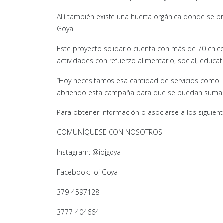
Allí también existe una huerta orgánica donde se 
Goya.
Este proyecto solidario cuenta con más de 70 chico
actividades con refuerzo alimentario, social, educa
“Hoy necesitamos esa cantidad de servicios como 
abriendo esta campaña para que se puedan sumar nu
Para obtener información o asociarse a los siguien
COMUNÍQUESE CON NOSOTROS
Instagram: @iojgoya
Facebook: Ioj Goya
379-4597128
3777-404664