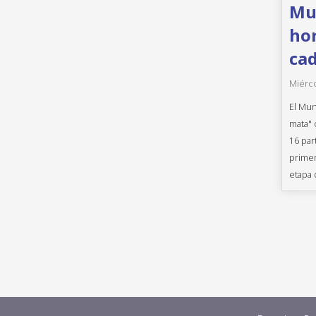
Mun
hor
cad
Miérco
El Mun
mata" 
16 par
primer
etapa 