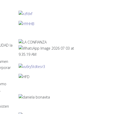
IUDAD la
sumen
orporar
como
,
xisten