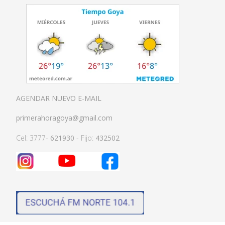
AGENDAR NUEVO E-MAIL
primerahoragoya@gmail.com
Cel: 3777-
621930
- Fijo:
432502