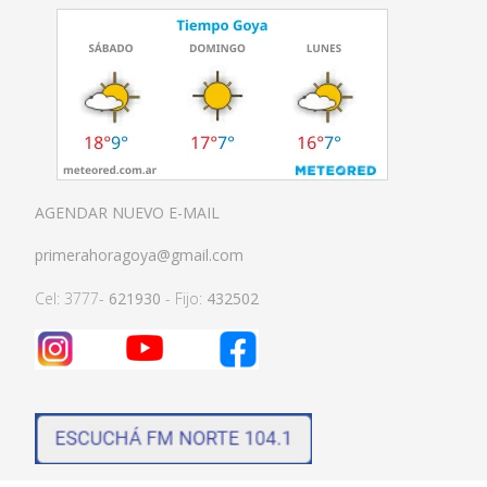
AGENDAR NUEVO E-MAIL
primerahoragoya@gmail.com
Cel: 3777-
621930
- Fijo:
432502