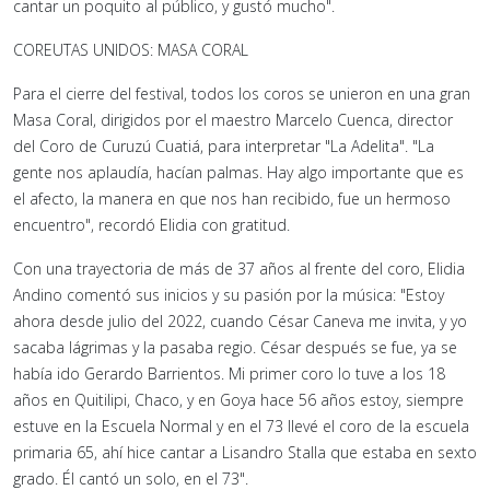
cantar un poquito al público, y gustó mucho".
COREUTAS UNIDOS: MASA CORAL
Para el cierre del festival, todos los coros se unieron en una gran
Masa Coral, dirigidos por el maestro Marcelo Cuenca, director
del Coro de Curuzú Cuatiá, para interpretar "La Adelita". "La
gente nos aplaudía, hacían palmas. Hay algo importante que es
el afecto, la manera en que nos han recibido, fue un hermoso
encuentro", recordó Elidia con gratitud.
Con una trayectoria de más de 37 años al frente del coro, Elidia
Andino comentó sus inicios y su pasión por la música: "Estoy
ahora desde julio del 2022, cuando César Caneva me invita, y yo
sacaba lágrimas y la pasaba regio. César después se fue, ya se
había ido Gerardo Barrientos. Mi primer coro lo tuve a los 18
años en Quitilipi, Chaco, y en Goya hace 56 años estoy, siempre
estuve en la Escuela Normal y en el 73 llevé el coro de la escuela
primaria 65, ahí hice cantar a Lisandro Stalla que estaba en sexto
grado. Él cantó un solo, en el 73".