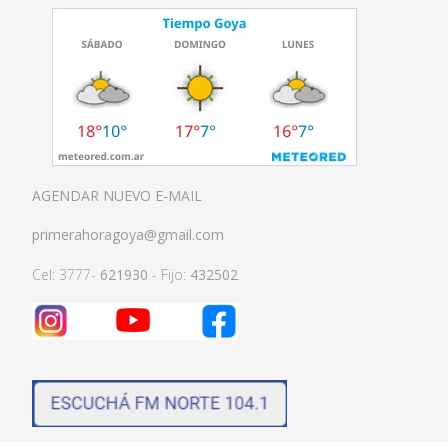
AGENDAR NUEVO E-MAIL
primerahoragoya@gmail.com
Cel: 3777-
621930
- Fijo:
432502