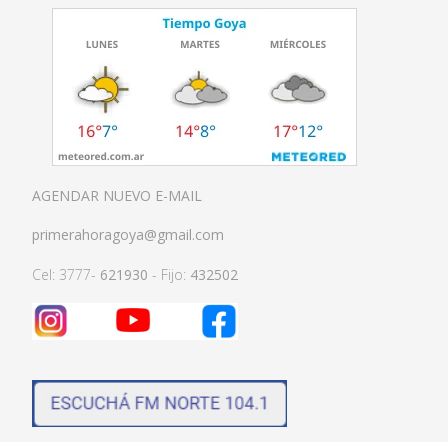
AGENDAR NUEVO E-MAIL
primerahoragoya@gmail.com
Cel: 3777-
621930
- Fijo:
432502