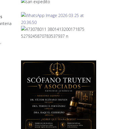
s
 antena
,
l