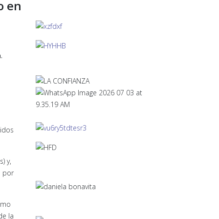
o en
.
uidos
) y,
 por
ximo
de la