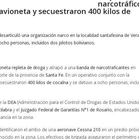
narcotráfic
avioneta y secuestraron 400 kilos de
articuló una organización narco en la localidad santafesina de Vera
cho personas, incluidos dos pilotos bolivianos.
oneta repleta de droga
y atrapó a una
banda de narcotraficantes
en
orte de la provincia de
Santa Fe.
En un operativo conjunto con la
 secuestraron
400 kilos de cocaína
y se detuvo a ocho personas, incl
e la
DEA
(Administración para el Control de Drogas de Estados Unidos
ilabra
y el
Juzgado Federal de Garantías N°1 de Rosario,
encabezado
ancia en la zona.
dentificaron el arribo de una
aeronave Cessna 210
en un predio pró
cido en la zona. Los efectivos de brigada aseguraron el perímetro 