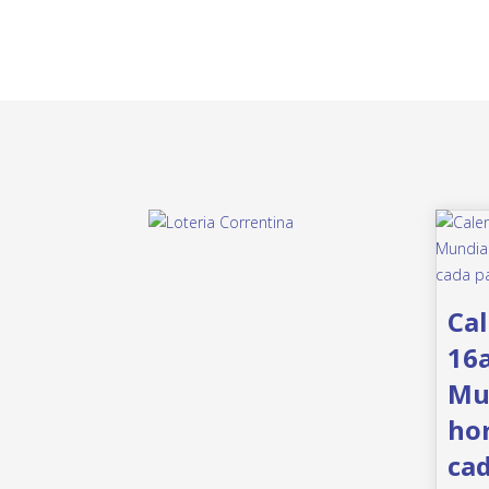
Cal
16a
Mun
hor
cad