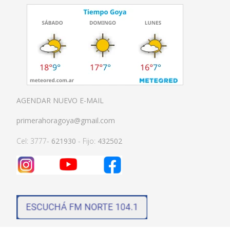
AGENDAR NUEVO E-MAIL
primerahoragoya@gmail.com
Cel: 3777-
621930
- Fijo:
432502