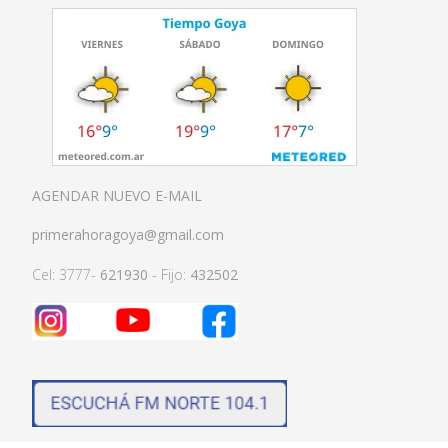
AGENDAR NUEVO E-MAIL
primerahoragoya@gmail.com
Cel: 3777-
621930
- Fijo:
432502