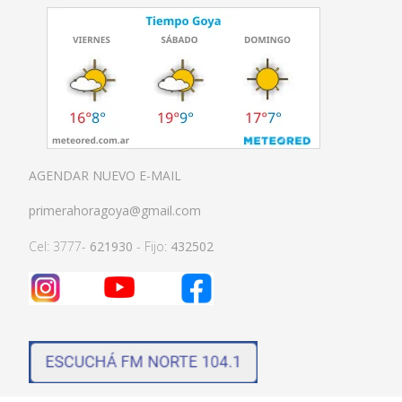
AGENDAR NUEVO E-MAIL
primerahoragoya@gmail.com
Cel: 3777-
621930
- Fijo:
432502