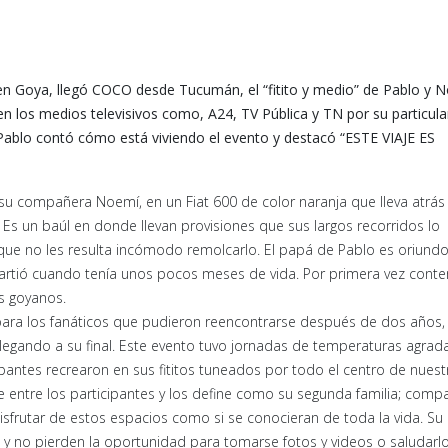
 en Goya, llegó COCO desde Tucumán, el “fitito y medio” de Pablo y 
a en los medios televisivos como, A24, TV Pública y TN por su particula
 Pablo contó cómo está viviendo el evento y destacó “ESTE VIAJE ES
 su compañera Noemí, en un Fiat 600 de color naranja que lleva atrás 
. Es un baúl en donde llevan provisiones que sus largos recorridos lo
ya que no les resulta incómodo remolcarlo. El papá de Pablo es oriund
artió cuando tenía unos pocos meses de vida. Por primera vez conte
es goyanos.
 para los fanáticos que pudieron reencontrarse después de dos años,
legando a su final. Este evento tuvo jornadas de temperaturas agrada
ipantes recrearon en sus fititos tuneados por todo el centro de nuest
e entre los participantes y los define como su segunda familia; compa
 y disfrutar de estos espacios como si se conocieran de toda la vida. S
y no pierden la oportunidad para tomarse fotos y videos o saludarl