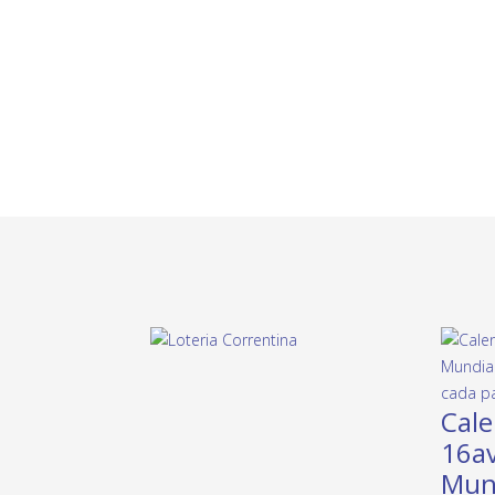
Cale
16av
Mund