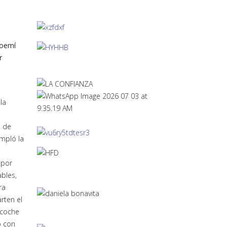
Noemí
r
la
o de
mpló la
 por
bles,
ra
rten el
u coche
o con