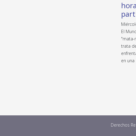
hora
part
Miércol
El Mund
"mata-m
trata d
enfrent
en una 
Derechos Res