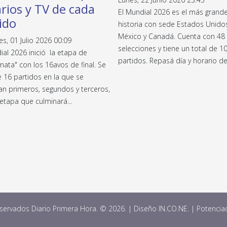
rios y TV de cada
El Mundial 2026 es el más grande
ido
historia con sede Estados Unido
México y Canadá. Cuenta con 48
es, 01 Julio 2026 00:09
selecciones y tiene un total de 1
ial 2026 inició la etapa de
partidos. Repasá día y horario de
ata" con los 16avos de final. Se
e 16 partidos en la que se
an primeros, segundos y terceros,
etapa que culminará...
ervados Diario Primera Hora. © 2026. | Diseño IN.CO.NE. | Potenci