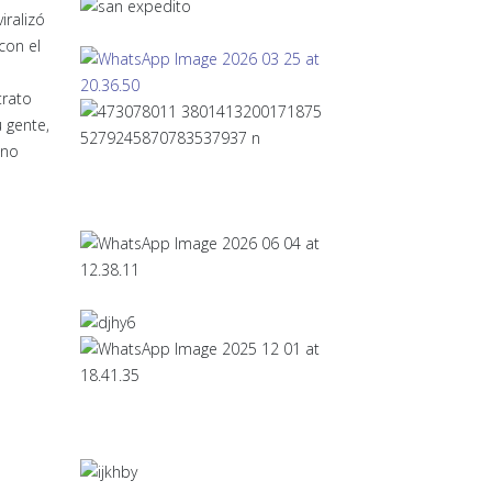
iralizó
con el
trato
 gente,
 no