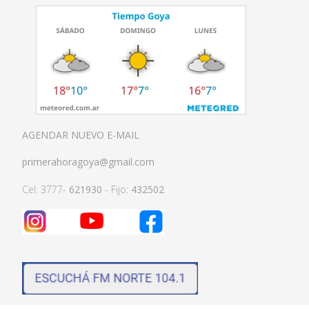
AGENDAR NUEVO E-MAIL
primerahoragoya@gmail.com
Cel: 3777-
621930
- Fijo:
432502