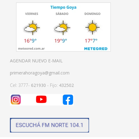
AGENDAR NUEVO E-MAIL
primerahoragoya@gmail.com
Cel: 3777-
621930
- Fijo:
432502