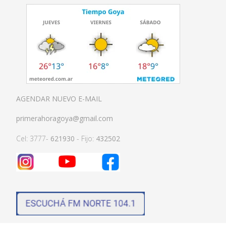
AGENDAR NUEVO E-MAIL
primerahoragoya@gmail.com
Cel: 3777-
621930
- Fijo:
432502