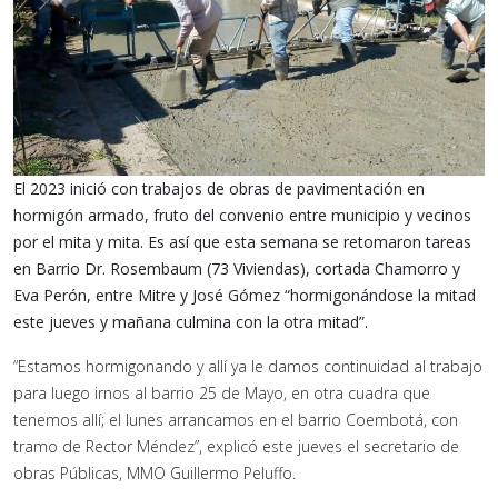
El 2023 inició con trabajos de obras de pavimentación en
hormigón armado, fruto del convenio entre municipio y vecinos
por el mita y mita. Es así que esta semana se retomaron tareas
en Barrio Dr. Rosembaum (73 Viviendas), cortada Chamorro y
Eva Perón, entre Mitre y José Gómez “hormigonándose la mitad
este jueves y mañana culmina con la otra mitad”.
“Estamos hormigonando y allí ya le damos continuidad al trabajo
para luego irnos al barrio 25 de Mayo, en otra cuadra que
tenemos allí; el lunes arrancamos en el barrio Coembotá, con
tramo de Rector Méndez”, explicó este jueves el secretario de
obras Públicas, MMO Guillermo Peluffo.