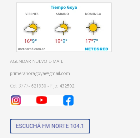
AGENDAR NUEVO E-MAIL
primerahoragoya@gmail.com
Cel: 3777-
621930
- Fijo:
432502