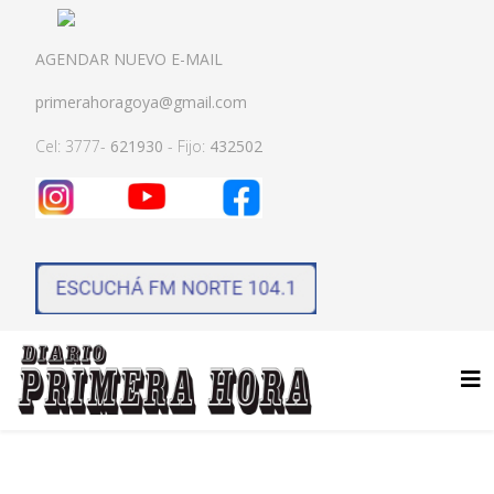
AGENDAR NUEVO E-MAIL
primerahoragoya@gmail.com
Cel: 3777-
621930
- Fijo:
432502