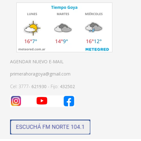
AGENDAR NUEVO E-MAIL
primerahoragoya@gmail.com
Cel: 3777-
621930
- Fijo:
432502