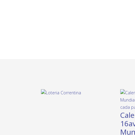
Cale
16av
Mund