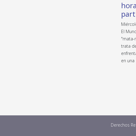
hora
part
Miércol
El Mund
"mata-m
trata d
enfrent
en una 
Derechos Res