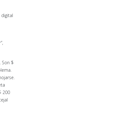
digital
”,
. Son $
blema.
ojarse.
eta
$ 200
ejal