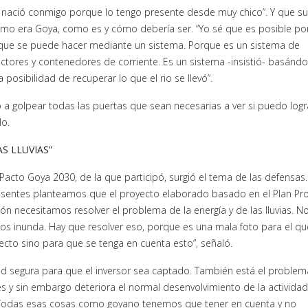
 nació conmigo porque lo tengo presente desde muy chico”. Y que su
omo era Goya, como es y cómo debería ser. “Yo sé que es posible p
que se puede hacer mediante un sistema. Porque es un sistema de
ectores y contenedores de corriente. Es un sistema -insistió- basán
posibilidad de recuperar lo que el rio se llevó”.
o a golpear todas las puertas que sean necesarias a ver si puedo logr
lo.
S LLUVIAS”
cto Goya 2030, de la que participó, surgió el tema de las defensas.
presentes planteamos que el proyecto elaborado basado en el Plan Pro
ón necesitamos resolver el problema de la energía y de las lluvias. N
 nos inunda. Hay que resolver eso, porque es una mala foto para el qu
oyecto sino para que se tenga en cuenta esto”, señaló.
d segura para que el inversor sea captado. También está el problem
s y sin embargo deteriora el normal desenvolvimiento de la actividad
 Todas esas cosas como goyano tenemos que tener en cuenta y no