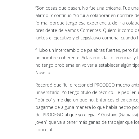
“Son cosas que pasan. No fue una chicana. Fue una 
afirmó. Y continuó “Yo fui a colaborar en nombre d
forma, porque tengo esa experiencia, de ir a colabo
presidente de Vamos Corrientes. Quiero ir como 
juntos el Ejecutivo y el Legislativo comunal cuando
“Hubo un intercambio de palabras fuertes, pero fui
un hombre coherente. Aclaramos las diferencias y t
no tengo problema en volver a establecer algún tipo
Novello.
Recordó que “fui director del PRODEGO mucho antes
universitario. Yo tengo título de técnico. Le pedí e
“idóneo” y me dijeron que no. Entonces el ex conce
pagarme de alguna manera lo que había hecho por la 
del PRODEGO al que yo elegia. Y Gustavo (Gabiassi) 
joven” que va a tener más ganas de trabajar que lo
concejal.