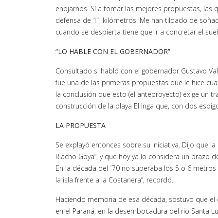
enojarnos. Sí a tomar las mejores propuestas, las
defensa de 11 kilómetros. Me han tildado de soñad
cuando se despierta tiene que ir a concretar el su
“LO HABLE CON EL GOBERNADOR”
Consultado si habló con el gobernador Gustavo Val
fue una de las primeras propuestas que le hice cuan
la conclusión que esto (el anteproyecto) exige un t
construcción de la playa El Inga que, con dos espig
LA PROPUESTA
Se explayó entonces sobre su iniciativa. Dijo que l
Riacho Goya”, y que hoy ya lo considera un brazo d
En la década del ´70 no superaba los 5 o 6 metros
la isla frente a la Costanera”, recordó.
Haciendo memoria de esa década, sostuvo que el ef
en el Paraná, en la desembocadura del rio Santa Lucí