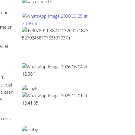
orque
dome en
ar el
 “La
vincial
os caen
e
a de la