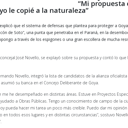
“Mi propuesta 
o le copié a la naturaleza”
explicó que el sistema de defensas que plantea para proteger a Goya
 Rincón de Soto”, una punta que penetraba en el Paraná, en la desemb
opongo a través de los espigones o una gran escollera de mucha resi
 concejal José Novello, se explayó sobre su propuesta y contó lo que
rnando Novello, integró la lista de candidatos de la alianza oficialista
asumió su banca en el Concejo Deliberante de Goya.
de me he desempeñado en distintas áreas. Estuve en Proyectos Especi
y ayudado a Obras Públicas. Tengo un conocimiento de campo de la ci
 hoy pueda hacer mi tarea un poco más creíble. Puedo dar mi opinió
 en todos esos lugares y en distintas circunstancias”, sostuvo Novell
.