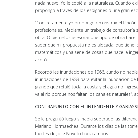
nada nuevo. Yo le copié a la naturaleza. Cuando ex
propongo a través de los espigones o una gran escol
“Concretamente yo propongo reconstruir el Rincón de
profesionales. Mediante un trabajo de consultoría s
obra. O bien ellos asesorar que tipo de obra hacer
saber que mi propuesta no es alocada, que tiene l
matemáticos y una serie de cosas que hace la ingeni
acotó.
Recordó las inundaciones de 1966, cundo no había de
inundaciones de 1983 para evitar la inundación de l
grande que refuló toda la costa y el agua no ingres
va al rio porque nos faltan los canales naturales”, 
CONTRAPUNTO CON EL INTENDENTE Y GABIASS
Se le preguntó luego si había superado las diferen
Mariano Hormaechea. Durante los días de las torren
fuertes de José Novello hacia ambos.