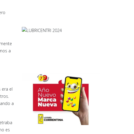
ero
amente
amos a
 era el
etros.
nando a
netraba
 no es