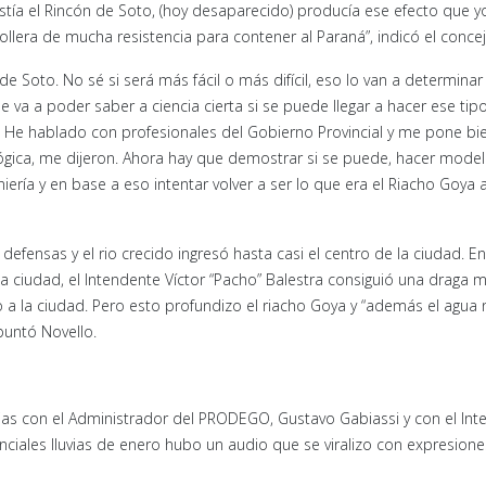
istía el Rincón de Soto, (hoy desaparecido) producía ese efecto que y
lera de mucha resistencia para contener al Paraná”, indicó el concej
 Soto. No sé si será más fácil o más difícil, eso lo van a determinar
e va a poder saber a ciencia cierta si se puede llegar a hacer ese tip
. He hablado con profesionales del Gobierno Provincial y me pone bi
ógica, me dijeron. Ahora hay que demostrar si se puede, hacer mode
ería y en base a eso intentar volver a ser lo que era el Riacho Goya a
fensas y el rio crecido ingresó hasta casi el centro de la ciudad. En
a ciudad, el Intendente Víctor “Pacho” Balestra consiguió una draga 
o a la ciudad. Pero esto profundizo el riacho Goya y “además el agua 
apuntó Novello.
I
cias con el Administrador del PRODEGO, Gustavo Gabiassi y con el In
ciales lluvias de enero hubo un audio que se viralizo con expresion