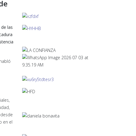
de
 de las
ocadura
stencia
 habló
ales,
udad,
n desde
o en el