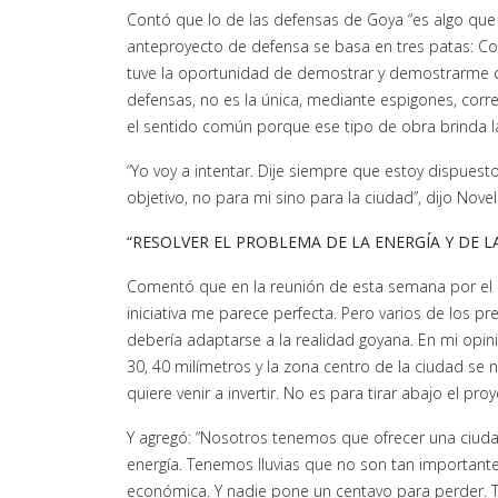
Contó que lo de las defensas de Goya “es algo que
anteproyecto de defensa se basa en tres patas: C
tuve la oportunidad de demostrar y demostrarme 
defensas, no es la única, mediante espigones, corr
el sentido común porque ese tipo de obra brinda la 
“Yo voy a intentar. Dije siempre que estoy dispuest
objetivo, no para mi sino para la ciudad”, dijo Novel
“RESOLVER EL PROBLEMA DE LA ENERGÍA Y DE LA
Comentó que en la reunión de esta semana por el Pa
iniciativa me parece perfecta. Pero varios de los 
debería adaptarse a la realidad goyana. En mi opini
30, 40 milímetros y la zona centro de la ciudad se
quiere venir a invertir. No es para tirar abajo el pr
Y agregó: “Nosotros tenemos que ofrecer una ciuda
energía. Tenemos lluvias que no son tan importante
económica. Y nadie pone un centavo para perder.