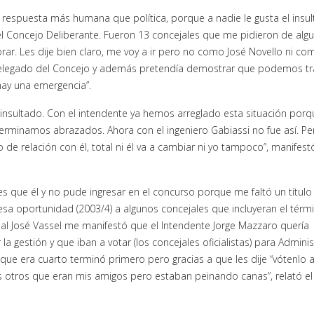
respuesta más humana que política, porque a nadie le gusta el insult
el Concejo Deliberante. Fueron 13 concejales que me pidieron de alg
rar. Les dije bien claro, me voy a ir pero no como José Novello ni co
delegado del Concejo y además pretendía demostrar que podemos tr
 hay una emergencia”.
 insultado. Con el intendente ya hemos arreglado esta situación porq
erminamos abrazados. Ahora con el ingeniero Gabiassi no fue así. Pe
 de relación con él, total ni él va a cambiar ni yo tampoco”, manifest
 que él y no pude ingresar en el concurso porque me faltó un título
n esa oportunidad (2003/4) a algunos concejales que incluyeran el térm
jal José Vassel me manifestó que el Intendente Jorge Mazzaro quería
gestión y que iban a votar (los concejales oficialistas) para Admini
que era cuarto terminó primero pero gracias a que les dije “vótenlo 
s otros que eran mis amigos pero estaban peinando canas”, relató el