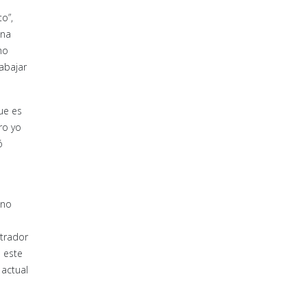
o”,
una
mo
abajar
ue es
ro yo
ó
ino
strador
a este
 actual