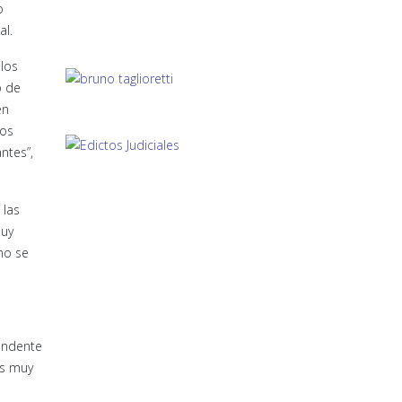
o
al.
 los
o de
en
los
ntes”,
 las
muy
no se
tendente
es muy