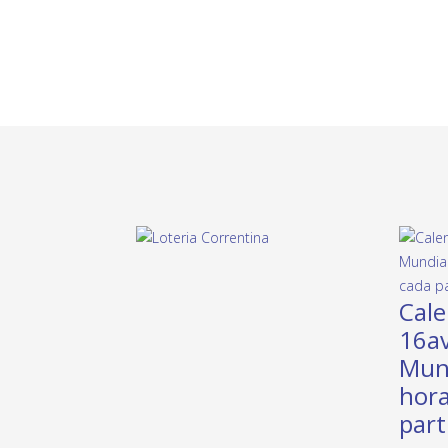
Cale
16av
Mund
hora
part