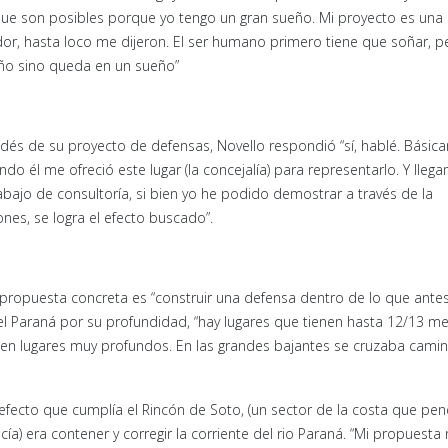
 que son posibles porque yo tengo un gran sueño. Mi proyecto es una
or, hasta loco me dijeron. El ser humano primero tiene que soñar, p
eño sino queda en un sueño”
dés de su proyecto de defensas, Novello respondió “sí, hablé. Básic
do él me ofreció este lugar (la concejalía) para representarlo. Y lleg
rabajo de consultoría, si bien yo he podido demostrar a través de la
ones, se logra el efecto buscado”.
a propuesta concreta es “construir una defensa dentro de lo que antes
el Paraná por su profundidad, “hay lugares que tienen hasta 12/13 m
 en lugares muy profundos. En las grandes bajantes se cruzaba cami
ecto que cumplía el Rincón de Soto, (un sector de la costa que pe
a) era contener y corregir la corriente del rio Paraná. “Mi propuesta