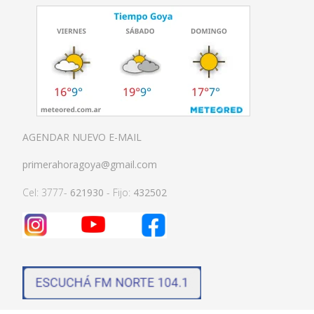
AGENDAR NUEVO E-MAIL
primerahoragoya@gmail.com
Cel: 3777-
621930
- Fijo:
432502