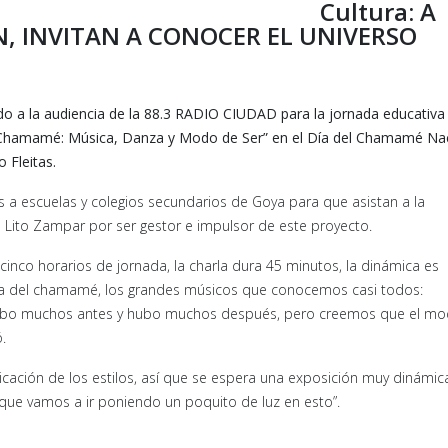
Cultura: A
N, INVITAN A CONOCER EL UNIVERSO
ndo a la audiencia de la 88.3 RADIO CIUDAD para la jornada educativa
l Chamamé: Música, Danza y Modo de Ser” en el Día del Chamamé Nac
 Fleitas.
nes a escuelas y colegios secundarios de Goya para que asistan a la
l Lito Zampar por ser gestor e impulsor de este proyecto.
r cinco horarios de jornada, la charla dura 45 minutos, la dinámica es
da del chamamé, los grandes músicos que conocemos casi todos:
, hubo muchos antes y hubo muchos después, pero creemos que el m
.
icación de los estilos, así que se espera una exposición muy dinámica
que vamos a ir poniendo un poquito de luz en esto”.