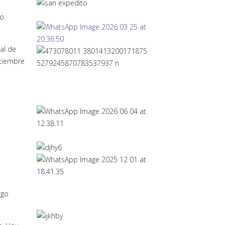
lo
al de
ptiembre
rgo