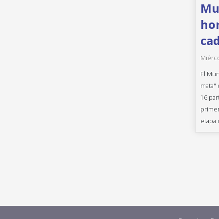
Mun
hor
cad
Miérco
El Mun
mata" 
16 par
primer
etapa 