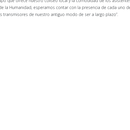
o que ofrece nuestro coliseo local y la comodidad de los asistentes
 de la Humanidad, esperamos contar con la presencia de cada uno de
los transmisores de nuestro antiguo modo de ser a largo plazo”.