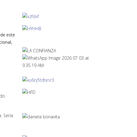
 de este
ional,
odo
. Sería