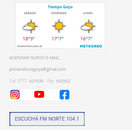
AGENDAR NUEVO E-MAIL
primerahoragoya@gmail.com
Cel: 3777-
621930
- Fijo:
432502