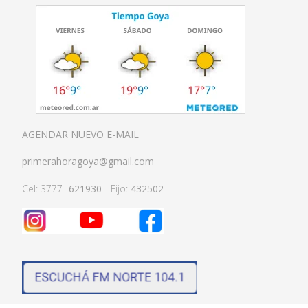
AGENDAR NUEVO E-MAIL
primerahoragoya@gmail.com
Cel: 3777-
621930
- Fijo:
432502