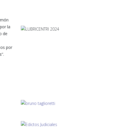
Ramón
por la
o de
mos por
”.