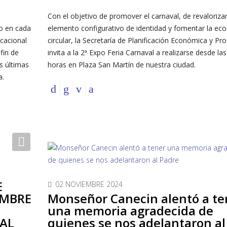
Con el objetivo de promover el carnaval, de revaloriz
co en cada
elemento configurativo de identidad y fomentar la ec
cacional
circular, la Secretaría de Planificación Económica y Pr
fin de
invita a la 2ª Expo Feria Carnaval a realizarse desde las
s últimas
horas en Plaza San Martín de nuestra ciudad.
a.
Next
E
02 NOVIEMBRE 2024
OMBRE
Monseñor Canecin alentó a te
O
una memoria agradecida de
PAL
quienes se nos adelantaron al