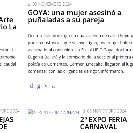
03 NOVIEMBRE 2024
GOYA: una mujer asesinó a
Arte
puñaladas a su pareja
io La
Ocurrió este domingo en una vivienda de calle Urugua
por circunstancias que se investigan, una mujer habría
stán, te
asesinado al concubino. La Fiscal UFIC Goya, doctora
trimonio
Eugenia Ballará y la comisario de la seccional primera 
el caudal
policía de Corrientes, Carmen Errecalte, llegaron al lug
comenzar con las diligencias de rigor, informaron.
MBRE 2024
02 NOVIEMBRE 2024
EJAS
2ª EXPO FERIA
DE
CARNAVAL