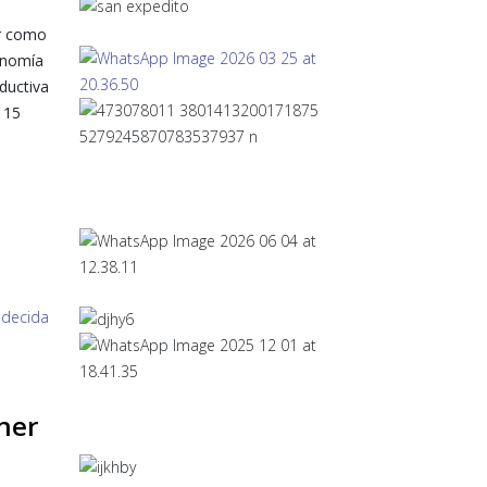
ar como
onomía
oductiva
 15
ner