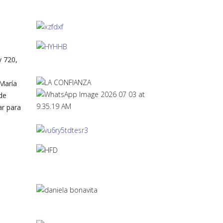
y 720,
 María
de
ar para