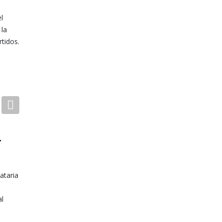
l
 la
tidos.
Next
L
ataria
al