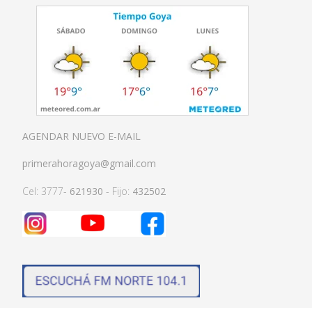
AGENDAR NUEVO E-MAIL
primerahoragoya@gmail.com
Cel: 3777-
621930
- Fijo:
432502