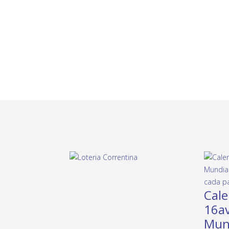
Cale
16av
Mund