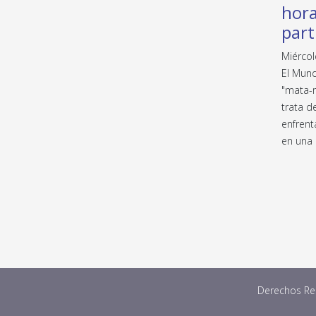
hora
part
Miércol
El Mund
"mata-m
trata d
enfrent
en una 
Derechos Res