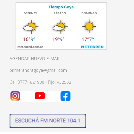
AGENDAR NUEVO E-MAIL
primerahoragoya@gmail.com
Cel: 3777-
621930
- Fijo:
432502