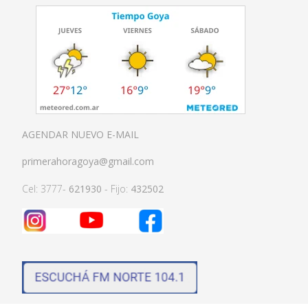
AGENDAR NUEVO E-MAIL
primerahoragoya@gmail.com
Cel: 3777-
621930
- Fijo:
432502