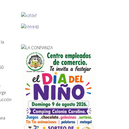
 la
60
e
orge
rucción
nea