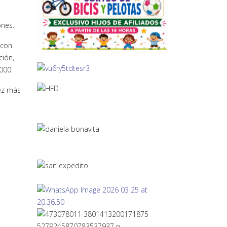
ones.
 con
ción,
000.
vez más