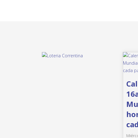
Cal
16a
Mun
hor
cad
Miérco