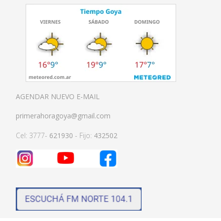
AGENDAR NUEVO E-MAIL
primerahoragoya@gmail.com
Cel: 3777-
621930
- Fijo:
432502